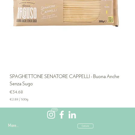
G
r
a
m
s
SPAGHETTONE SENATORE CAPPELLI - Buona Anche
Senza Sugo
Price
€34.68
€2.89
/
500g
€
2
HOME
.
8
9
More...
Contacts
p
e