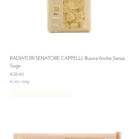
s
RADIATORI SENATORE CAPPELLI- Buona Anche Senza
Sugo
Price
€28.90
€2.89
/
500g
€
2
SENATOR CAPPELLI PASTA
.
8
9
p
e
r
5
0
0