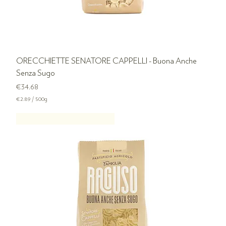
ORECCHIETTE SENATORE CAPPELLI - Buona Anche
Senza Sugo
Price
€34.68
€2.89
/
500g
€
2
SENATOR CAPPELLI PASTA
.
8
9
p
e
r
5
0
0
G
r
a
m