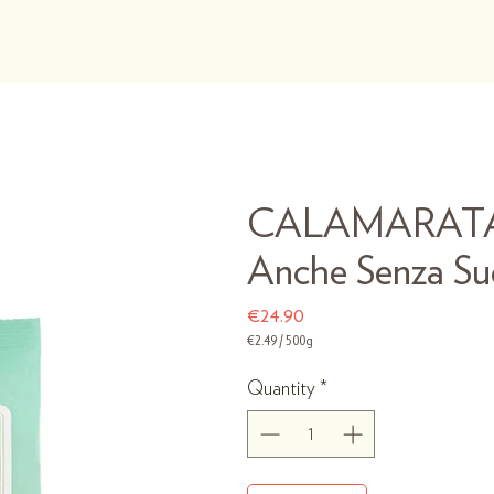
Pasta Raguso
Shop
CALAMARATA 
Anche Senza Su
Price
€24.90
€2.49
/
500g
€2.49
per
Quantity
*
500
Grams