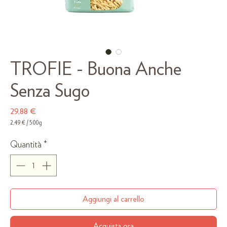
TROFIE - Buona Anche
Senza Sugo
Prezzo
29,88 €
2,49 €
/
500g
2,49 €
ogni
Quantità
*
500
Grammi
Aggiungi al carrello
Acquista ora