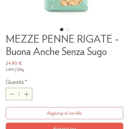
MEZZE PENNE RIGATE -
Buona Anche Senza Sugo
Prezzo
24,90 €
2,49 €
/
500g
2,49 €
ogni
Quantità
*
500
Grammi
Aggiungi al carrello
Acquista ora