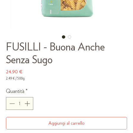
FUSILLI - Buona Anche
Senza Sugo
Prezzo
24,90 €
2,49 €
/
500g
2,49 €
ogni
Quantità
*
500
Grammi
Aggiungi al carrello